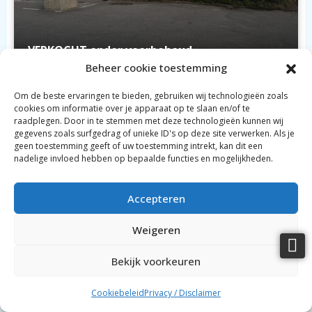
VERKOCHT onder voorbehoud
Beheer cookie toestemming
VERKOCHT onder voorbehoud per maart 2026:
Om de beste ervaringen te bieden, gebruiken wij technologieën zoals
erfpachtrechten en overname van de
cookies om informatie over je apparaat op te slaan en/of te
aanwezige inventaris, goodwill, handelsnaam,
raadplegen. Door in te stemmen met deze technologieën kunnen wij
gegevens zoals surfgedrag of unieke ID's op deze site verwerken. Als je
exploitatierechten en huurdersbelang van
geen toestemming geeft of uw toestemming intrekt, kan dit een
Botlekweg 180, Rotterdam, Zuid-Holland, Nederland
Restaurant De Punt – Botlekweg 180 in
nadelige invloed hebben op bepaalde functies en mogelijkheden.
Rotterdam (Botlek)
Unieke locatie
Kopen van erfpachtrechten pand en grond
Accepteren
Oppervlakte pand ca. 350 m²
Weigeren
Bekijk voorkeuren
Conny Knook
Cookiebeleid
Privacy / Disclaimer