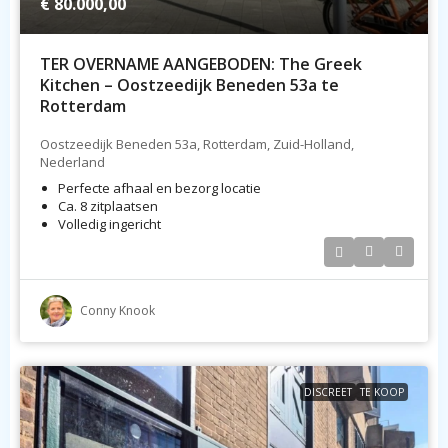
€ 80.000,00
TER OVERNAME AANGEBODEN: The Greek
Kitchen – Oostzeedijk Beneden 53a te
Rotterdam
Oostzeedijk Beneden 53a, Rotterdam, Zuid-Holland,
Nederland
Perfecte afhaal en bezorg locatie
Ca. 8 zitplaatsen
Volledig ingericht
Conny Knook
DISCREET
TE KOOP