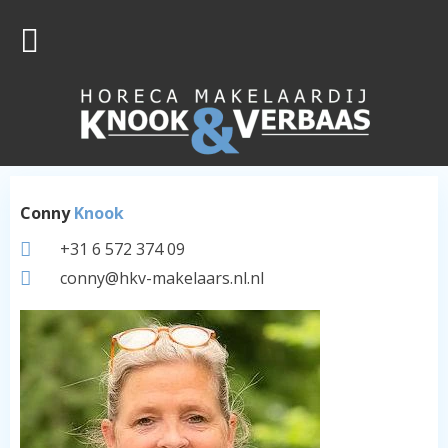
Conny
Knook
+31 6 572 374 09
conny@hkv-makelaars.nl.nl